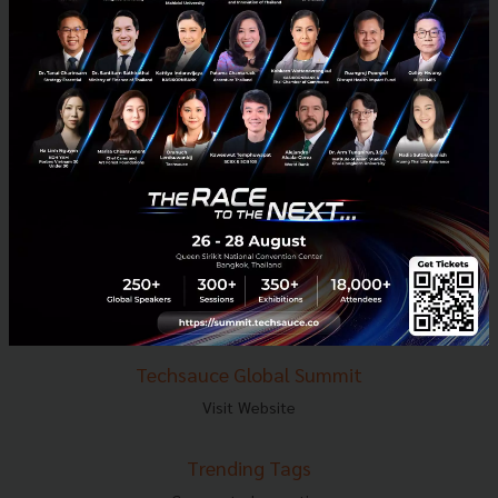
E-mail :
contact@techsauce.co
Tel : 02-001-5375
Mobile : 06-4658-9500
Techsauce Media
About Techsauce
Techsauce Services
Privacy Policy
ส่งบทความ
Techsauce Global Summit
Visit Website
Trending Tags