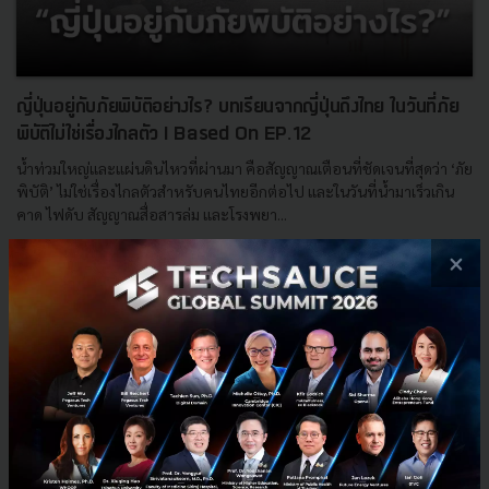
ญี่ปุ่นอยู่กับภัยพิบัติอย่างไร? บทเรียนจากญี่ปุ่นถึงไทย ในวันที่ภัย
พิบัติไม่ใช่เรื่องไกลตัว I Based On EP.12
น้ำท่วมใหญ่และแผ่นดินไหวที่ผ่านมา คือสัญญาณเตือนที่ชัดเจนที่สุดว่า ‘ภัย
พิบัติ’ ไม่ใช่เรื่องไกลตัวสำหรับคนไทยอีกต่อไป และในวันที่น้ำมาเร็วเกิน
คาด ไฟดับ สัญญาณสื่อสารล่ม และโรงพยา...
กุมภาพันธ์ 25, 2026
| By
Techsauce Team
×
0
News
Based On
TS Video
น้ำท่วม
ภัยพิบัติ
UrbanResilience
บทเรียนจากญี่ปุ่น