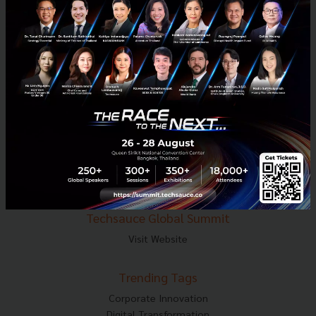
E-mail :
contact@techsauce.co
Tel : 02-001-5375
Mobile : 06-4658-9500
Techsauce Media
About Techsauce
Techsauce Services
Privacy Policy
ส่งบทความ
Techsauce Global Summit
Visit Website
Trending Tags
Corporate Innovation
Digital Transformation