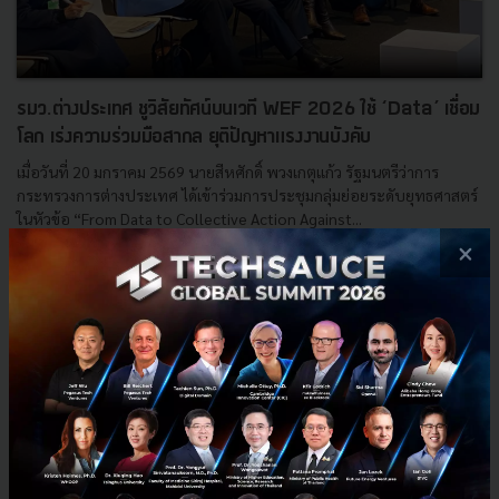
รมว.ต่างประเทศ ชูวิสัยทัศน์บนเวที WEF 2026 ใช้ ‘Data’ เชื่อม
โลก เร่งความร่วมมือสากล ยุติปัญหาแรงงานบังคับ
เมื่อวันที่ 20 มกราคม 2569 นายสีหศักดิ์ พวงเกตุแก้ว รัฐมนตรีว่าการ
กระทรวงการต่างประเทศ ได้เข้าร่วมการประชุมกลุ่มย่อยระดับยุทธศาสตร์
ในหัวข้อ “From Data to Collective Action Against...
×
มกราคม 21, 2026
| By
Techsauce Team
33
News
wef
ปัญหาแรงงาน
รมว.ต่างประเทศ
world-economic-forum-2026