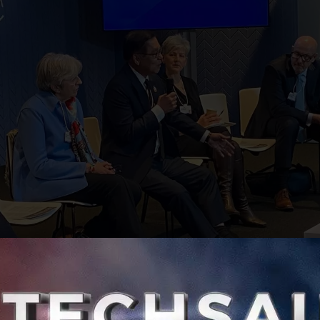
าคม 2569 นายสีหศักดิ์ พวงเกตุแก้ว รัฐมนตรีว่าการกระทรวงการต
มย่อยระดับยุทธศาสตร์ ในหัวข้อ “From Data to Collective Ac