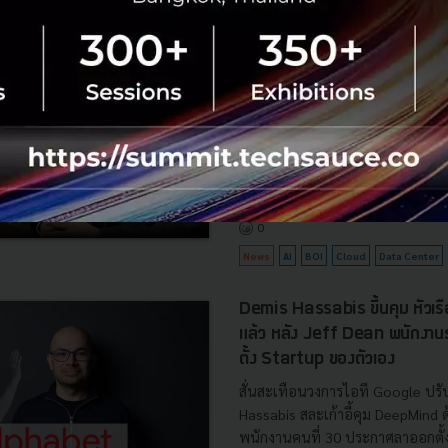
BOI รื้อเกณฑ์ Data Center ชู 4
ยั่งยืน คุมเข้มใช้พลังงาน ทรัพ
ชาติ และการจ้างงานไทย
บีโอไอขานรับระเบียบใหม่คุมดาต้า
เดินหน้ายกเครื่องเกณฑ์คัดกรองโคร
เปิดข้อมูล 42 โครงการ ลงทุนรวม 
ครอบคลุมประโยชน์ต่อประเทศ พลั.
สิงหาคม 6, 2026
| By
Techsauce
0
News
AI
BOI
Cloud
Data Center
Demis Hassabis ขึ้นคุม หัวเ
แล้ว หลัง Jeff Dean พนักงา
ตั้ง Startup ของตัวเอง
สั่นสะเทือนวงการไอที Google ปรับ
Hassabis สละเก้าอี้คุม DeepMind
พนักงานคนที่ 30 ประกาศลาออกตั้งบ