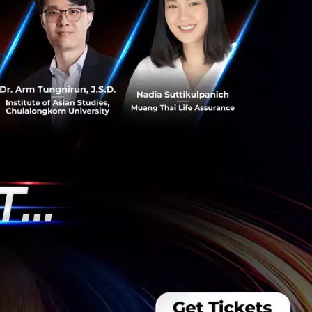
s สร้างคน–
พื่อยกระดับขีดความ
ีและรัฐมนตรีว่าการ
ษในหัวข้อ “ฝ่าวิกฤติ
 INTANIA Forum...
 Team