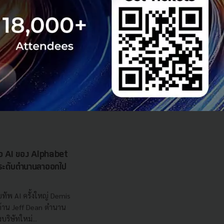
 มิติดันไทยสู่ฮับ AI
ยากรน้ำ พร้อมตอบโจทย์
เซ็นเตอร์ตามมติ ครม.
งการด้วย 4 มิติ พร้อม
7.5 แสนล้านบาท
..
 Team
รือ AI ของ Alphabet
นระดับตำนานลาออกไป
ทัพ AI ครั้งใหญ่ Demis
 ด้าน Jeff Dean ตำนาน
ริษัทใหม่...