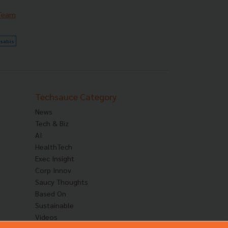
 Team
sabis
Techsauce Category
News
Tech & Biz
AI
HealthTech
Exec Insight
Corp Innov
Saucy Thoughts
Based On
Sustainable
Videos