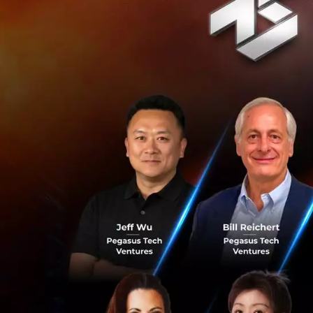
Forced Labour” ใ
ประจำปี 2569 ณ เ
Innovation Fund แ
รายการ
รัฐมนตรีว่าการกร
บังคับเป็นความท้า
โลกาภิวัตน์ การก้
มนุษย์ โดยรัฐมนตร
คุ้มครอง การบังคั
หัวใจสำคัญที่รัฐมน
สามารถแลกเปลี่ยน
พร้อมทั้งยกตัวอย
เทคโนโลยีเพื่อสร