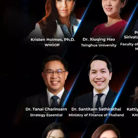
“ประเทศต้นแบบ” (
Forced Labour
นอกจากนี้ รัฐมนตรีฯ
อาชญากรรมออนไลน์
กระทบต่อความมั่นค
กระชับความร่วมมือ
0
การเสวนาครั้งนี้ป
ระหว่างประเทศว่า
ด้านแรงงานทาสสมั
33
International Just
ประเทศ ซึ่งถือเป็
มาตรฐานการคุ้มค
News
wef
ปัญหาแรงงาน