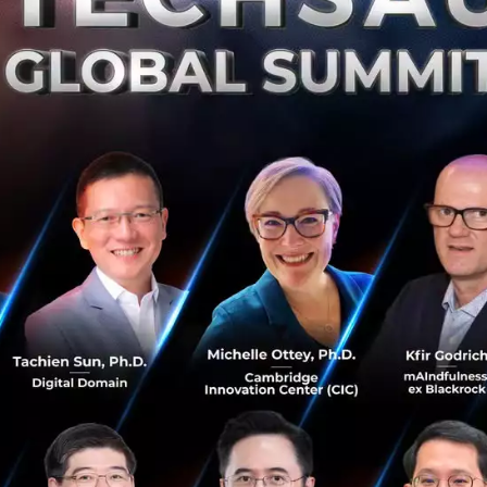
นห้วงการประชุมประจำปีของสภาเศรษฐกิจโลก (World Econo
มืองดาวอส สมาพันธรัฐสวิส โดยมีนาย Dan Viederman จาก Wo
ละผู้แทนจาก Schwab Foundation for Social Entrepreneurshi
ะทรวงการต่างประเทศได้กล่าวถ้อยแถลงเปิดการเสวนา โดยย้ำว
ทายที่ทวีความซับซ้อนอย่างยิ่งในยุคปัจจุบัน ซึ่งส่วนหนึ่งเป
าวกระโดดของเทคโนโลยีดิจิทัล และความเชื่อมโยงของการย้ายถิ
ีฯ ได้เสนอแนวทางแก้ไขปัญหาผ่านหลักการ 4 ประการ ได้แก่ ก
บใช้กฎหมาย และความร่วมมือ
ตรีฯ เน้นย้ำคือ การสร้าง “พันธมิตรบนฐานข้อมูล” (Data-driven
ข้อมูลแบบข้ามพรมแดนและข้ามภาคส่วนได้อย่างทันท่วงทีแล
่างความสำเร็จของไทยในการแก้ไขปัญหาการประมงผิดกฎหมาย 
้างความโปร่งใสตลอดห่วงโซ่อุปทาน จนส่งผลให้ไทยได้รับการ