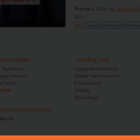
สิงหาคม 6, 2026
| By
Techsauce
0
News
google
Jeff Dean
Demis Has
sauce Media
Trending Tags
 Techsauce
Corporate Innovation
auce Services
Digital Transformation
y Policy
E-Commerce
ทความ
Startup
Technology
sauce Global Summit
 Website