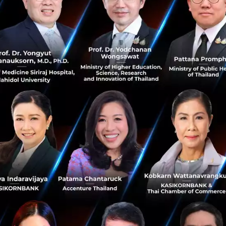
Proof of Country: POC) ภายใต้โครงการ Global Data Partn
 ยังได้หยิบยกประเด็นที่น่าเป็นห่วงในยุคปัจจุบัน ได้แก่ การรั
และการหลอกลวงแรงงานในภูมิภาคเอเชียตะวันออกเฉียงใต้ ซึ
งของมนุษย์ แต่ยังส่งผลเสียต่อระบบเศรษฐกิจในวงกว้าง โดย
กับ WEF และภาคีเครือข่ายสากลเพื่อจัดการกับปัญหาดังกล่าวอย
ระกอบด้วยผู้ทรงคุณวุฒิระดับโลก อาทิ นาง Amy Pope ผู้อำนว
ด้วยการโยกย้ายถิ่นฐาน (IOM) นาง Theresa May ประธานคณ
ยใหม่และการค้ามนุษย์ และนาย Gary Haugen ประธานเจ้าหน้
ice Mission (IJM) รวมทั้งผู้บริหารระดับสูงจากภาคธุรกิจและอ
นโอกาสสำคัญของไทยในการสร้างเครือข่ายความร่วมมือเชิงยุทธ
รองแรงงานและภาพลักษณ์ของประเทศในเวทีโลก
รมว.ต่างประเทศ
world-economic-forum-2026