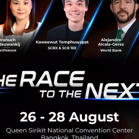
No comment
RTICLE
3 เรื่องที่ประเทศไทยต้อง Focu
นวัตกรรม–ปฏิรูประบบราชการ เ
สามารถประเทศ
นายอนุทิน ชาญวีรกูล นายกรัฐมนตร
กระทรวงมหาดไทย กล่าวปาฐกถาพิเศ
รับมือระเบียบโลกใหม่” ในงาน The
สิงหาคม 6, 2026
| By
Techsauce
0
News
ประเทศไทย
เศรษฐกิจไทย