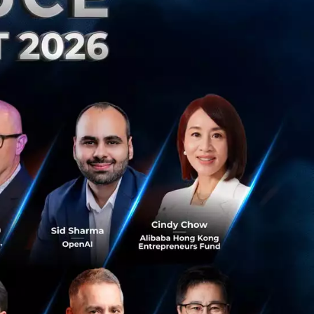
mic Forum: WEF)
rking Capital
p เป็นผู้ดำเนิน
่าปัญหาแรงงาน
็นผลกระทบจากกระแส
่นฐานกับการค้า
ารป้องกัน การ
 Partnership) ที่
ะมีประสิทธิภาพ
ผ่านการใช้
ยอมรับในฐานะ