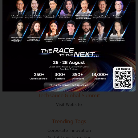
E-mail :
contact@techsauce.co
Tel : 02-001-5375
Mobile : 06-4658-9500
Techsauce Media
About Techsauce
Techsauce Services
Privacy Policy
ส่งบทความ
Techsauce Global Summit
Visit Website
Trending Tags
Corporate Innovation
Digital Transformation