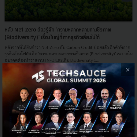
หลัง Net Zero ต้องรู้จัก 'ความหลากหลายทางชีวภาพ
(Biodiversity)' เรื่องใหญ่ที่ภาคธุรกิจเลี่ยงไม่ได้
หลังจากที่ได้ยินคำว่า Net Zero กับ Carbon Credit บ่อยแล้ว อีกคำที่ภาค
ธุรกิจต้องโฟกัส คือ 'ความหลากหลายทางชีวภาพ (Biodiversity)' เพราะใน
อนาคตต้องทำรายงาน TNFD และเก็บ Biodiversity C...
×
พฤษภาคม 27, 2026
| By
Techsauce Team
0
Sustainable Focus
TNFD
biodiversity
Natural Capital
มูลนิธิแม่ฟ้าหลวงฯ