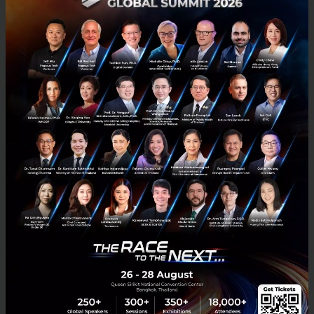
อย่างยิ่ง และต่อไป ภาคธุรกิจจำเป็นต้องประเมินตัวเอง
ผ่าน
กรอบการเปิดเผยข้อมูลเกี่ยวกับความเสี่ยงและ
โอกาสที่เกี่ยวข้องกับธรรมชาติและความหลากหลายทาง
ชีวภาพ
หรือ
TNFD (Taskforce on Nature-related
Financial Disclosures)
เพื่อดูว่าองค์กรพึ่งพาอะไรจาก
ธรรมชาติ (Dependency) บ้าง และสร้างผลกระทบ
(Impact) ต่อสภาพแวดล้อมด้านไหน อย่างไรบ้าง
จากนั้นจึงบริหารจัดการธุรกิจตามหลัก
Mitigation
Hierarchy
หรือ
การสร้างความเปลี่ยนแปลงตามลำดับ
4
ขั้นตอน ได้แก่
หลีกเลี่ยงผลกระทบ (Avoid)
ลดผลกระทบ (Reduce)
ฟื้นฟูธรรมชาติกลับคืนมา (Restore & Regenerate)
การปรับปรุงและเปลี่ยนรูปแบบธุรกิจใหม่