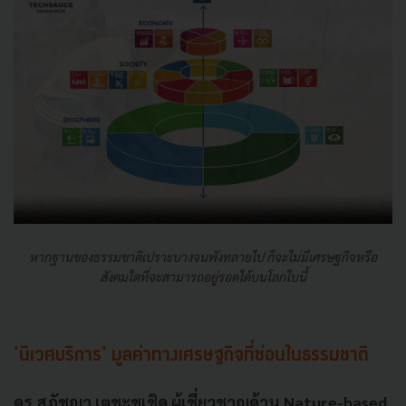
หากฐานของธรรมชาติเปราะบางจนพังทลายไป ก็จะไม่มีเศรษฐกิจหรือ
สังคมใดที่จะสามารถอยู่รอดได้บนโลกใบนี้
'นิเวศบริการ' มูลค่าทางเศรษฐกิจที่ซ่อนในธรรมชาติ
ดร.สุภัชญา เตชะชูเชิด ผู้เชี่ยวชาญด้าน Nature-based