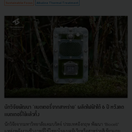
Sustainable Focus
Alkaline Thermal Treatment
นักวิจัยพัฒนา ‘แบตเตอรี่จากสาหร่าย’ ผลิตไฟฟ้าได้ 6 ปี หวังลด
แบตเตอรี่ใช้แล้วทิ้ง
นักวิจัยจากมหาวิทยาลัยเคมบริดจ์ ประเทศอังกฤษ พัฒนา ‘Biocell’
แหล่งพลังงานชีวภาพที่ใช้ไซยาโนแบคทีเรียหรือสาหร่ายสีเขียวแกม