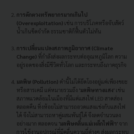
การตักตวงทรัพยากรมากเกินไป
(Overexploitation)
เช่น การบริโภคหรือจับสัตว์
น้ำเกินขีดจำกัด ธรรมชาติก็ฟื้นตัวไม่ทัน
การเปลี่ยนแปลงสภาพภูมิอากาศ (Climate
Change)
ที่กำลังส่งผลกระทบต่ออุณหภูมิโลก ความ
อยู่รอดของสิ่งมีชีวิตทั่วโลก และกระทบถึงภาคธุรกิจ
มลพิษ (Pollution)
คำนี้ไม่ได้ยึดโยงอยู่แค่เพียงขยะ
หรือสารเคมี แต่หมายรวมถึง
'
มลพิษทางแสง'
เช่น
สภาพแวดล้อมในเมืองที่มีแต่แสงไฟ LED สาดส่อง
ตลอดคืน หิ่งห้อยไม่สามารถอวดแสงแข่งกับแสงไฟ
ได้ จึงไม่สามารถหาคู่ผสมพันธุ์ได้ จึงลดจำนวนลง
อย่างมาก ตลอดจน
'มลพิษคลื่นแม่เหล็กไฟฟ้า'
จาก
การใช้งานอุปกรณ์ที่มีคลื่นความถี่ต่างๆ ส่งผลกระทบ