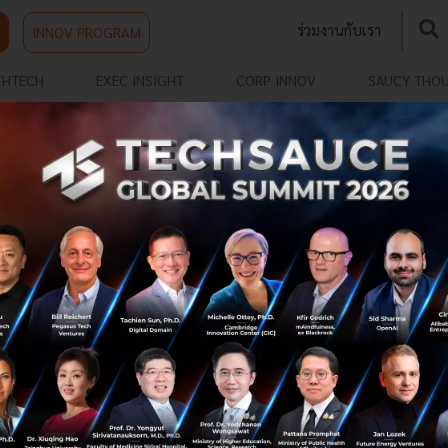
ร่วมงานกับเรา
INNOV PROGRAM
THTECH
EXEC INSIGHT
CORP INNOV
SAUCY THO
วงทรัพย์
หยุดวงจร BMI 30+ เมื่อความอ้วนคือเรื่องของ
'ฮอร์โมน' ไม่ใช่แค่ 'พฤติกรรม'
20.8 ล้านคน หรือ 1 ใน 3 ของประชากรไทย อยู่ในภาวะน้ำ
หนักเกินหรือโรคอ้วน ตัวเลขนี้ไม่ได้มาจากงานวิจัยที่ไหนไกล
แต่มาจากปากของ ศ.นพ.สุเทพ อุดมแสวงทรัพย์ ผู้อำนวยการ
ศูนย์รักษ์พุง คลินิ...
มีนาคม 29, 2026
| By
Techsauce Team
0