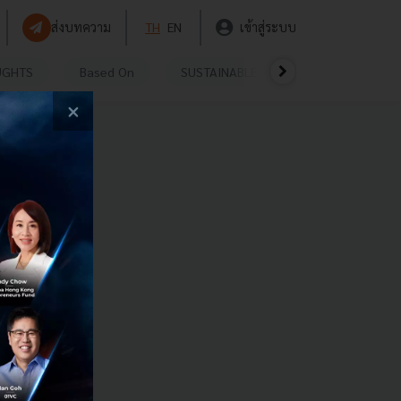
ส่งบทความ
TH
EN
เข้าสู่ระบบ
UGHTS
Based On
SUSTAINABLE
VIDEOS
P
×