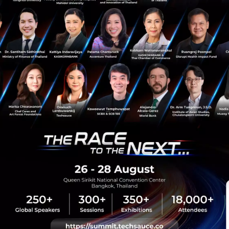
HealthTech
Techsauce
HealthTech
ศ.นพ.สุเทพ อุดมแสวงทรัพย์
Techsauce Healthspan Festival 2026
sauce Media
Trending Tags
 Techsauce
Corporate Innovation
auce Services
Digital Transformation
y Policy
E-Commerce
ทความ
Startup
Technology
sauce Global Summit
 Website