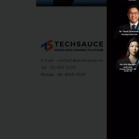
Tech
About
Techs
E-mail :
contact@techsauce.co
Privac
Tel : 02-001-5375
ส่งบ
Mobile : 06-4658-9500
Tech
Visit