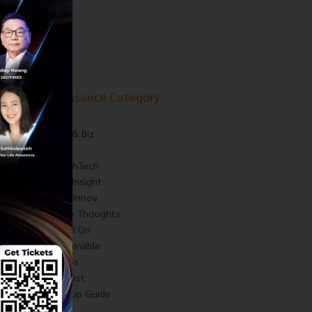
Techsauce Category
News
Tech & Biz
AI
HealthTech
Exec Insight
Corp Innov
Saucy Thoughts
Based On
Sustainable
Videos
Podcast
Startup Guide