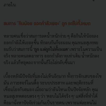
ภายใน
สมการ 'กินน้อย ออกกำลังเยอะ' ถูก แต่ไม่ทั้งหมด
หลายคนเชื่อว่าสมการลดน้ำหนักง่าย ๆ คือกินให้น้อยลง
ออกกำลังให้เยอะขึ้น หักลบกันก็จะผอม คุณหมอสุเทพย
อมรับว่าสมการนี้
'ถูก แต่ถูกไม่ทั้งหมด'
เพราะในความเป็น
จริง หลายคนลดอาหาร ออกกำลังกายเท่าเดิม น้ำหนักลง
จริง แล้วก็หยุดลง จากนั้นก็โยโย่กลับขึ้นมา
เบื้องหลังมีปัจจัยที่มองไม่เห็นอีกมาก ทั้งการอักเสบของไข
มัน ภาวะฮอร์โมนดื้อ ระบบประสาท และพฤติกรรมที่
เชื่อมโยงกับสมอง เมื่อถามว่าอันไหนเป็นปัจจัยหลัก คุณ
หมอสุเทพตอบตรง ๆ ว่า 'ตอบไม่ได้จริง ๆ' แต่สิ่งที่ทำได้
คือมานั่งหาปัจจัยร่วมกันเป็นรายคน เพราะแต่ละคนไม่