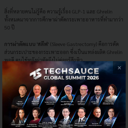
สิ่งที่หลายคนไม่รู้คือ ความรู้เรื่อง GLP-1 และ Ghrelin
ทั้งหมดมาจากการศึกษาผ่าตัดกระเพาะอาหารที่ทำมากว่า
50 ปี
การผ่าตัดแบบ 'สลีฟ'
(Sleeve Gastrectomy) คือการตัด
ส่วนกระเปาะของกระเพาะออก ซึ่งเป็นแหล่งผลิต Ghrelin
พอดี คนไข้หลังผ่าตัดจึงไม่ค่อยรู้สึกหิว
×
ส่วนการผ่าตัดแบบ
'บายพาส' (Gastric Bypass
)
จะทำให้
GLP-1 สูงขึ้น ผลลัพธ์คือน้ำหนักลดได้ 30-40% ของน้ำ
หนักเดิม มากกว่าที่ยาปัจจุบันทำได้
แต่ไม่ใช่ใครจะผ่าตัดก็ได้ ต้องมีข้อบ่งชี้ชัดเจน ต้องได้รับ
การดูแลจากทีมสหสาขาวิชาชีพอย่างน้อย 6 เดือนก่อน
ผ่าตัด และต้องติดตามหลังผ่าตัดตลอดชีวิต ข่าวดีคือ