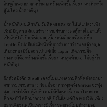
อินซูลินพยายามกดน้ำตาล สร้างเพิ่มขึ้นเรื่อย ๆ จนวันหนึ่ง
สู้ไม่ไหว น้ำตาลก็พุ่ง
น้ำหนักก็เช่นเดียวกัน วันที่ BMI แตะ 30 ไม่ได้แปลว่าเพิ่ง
เริ่มมีปัญหา แต่แปลว่าร่างกายผ่านการต่อสู้ภายในมาแล้ว
เป็นสิบปี ตัวร้ายที่ซ่อนอยู่เบื้องหลังคือฮอร์โมนที่ชื่อ
L
eptin
ซึ่งปกติแล้วมีหน้าที่บอกร่างกายว่า 'พอแล้ว หยุด
เก็บสะสม เบิร์นออกไป' แต่เมื่อ Leptin เกิดภาวะดื้อ
ร่างกายก็ต้องสร้างเพิ่มขึ้นเรื่อย ๆ จนสุดท้ายเอาไม่อยู่ น้ำ
หนักก็พุ่ง
อีกตัวหนึ่งคือ
G
hrelin
ฮอร์โมนแห่งความหิวที่หลั่งออกมา
จากกระเพาะอาหาร ก่อนมื้ออาหารทุกครั้ง Ghrelin จะพุ่ง
สูงมาก ทำให้เรารู้สึกหิว คนที่มีปัญหาเรื่องฮอร์โมนความ
หิว จะทำให้หิวมากกว่าปกติ ซึ่งไม่ใช่แค่เรื่องของวินัยเพียง
อย่างเดียว แต่เป็นเพราะมีเรื่องของฮอร์โมนทำงานอยู่