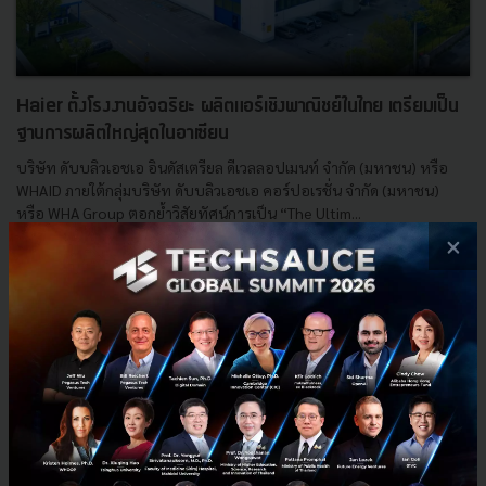
Haier ตั้งโรงงานอัจฉริยะ ผลิตแอร์เชิงพาณิชย์ในไทย เตรียมเป็น
ฐานการผลิตใหญ่สุดในอาเซียน
บริษัท ดับบลิวเอชเอ อินดัสเตรียล ดีเวลลอปเมนท์ จำกัด (มหาชน) หรือ
WHAID ภายใต้กลุ่มบริษัท ดับบลิวเอชเอ คอร์ปอเรชั่น จำกัด (มหาชน)
หรือ WHA Group ตอกย้ำวิสัยทัศน์การเป็น “The Ultim...
×
พฤษภาคม 25, 2026
| By
Techsauce Team
0
News
ai
haier
โรงงานอัจฉริยะ
AI Smart Factory