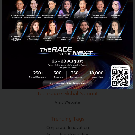
E-mail :
contact@techsauce.co
Tel : 02-001-5375
Mobile : 06-4658-9500
Techsauce Media
About Techsauce
Techsauce Services
Privacy Policy
ส่งบทความ
Techsauce Global Summit
Visit Website
Trending Tags
Corporate Innovation
Digital Transformation