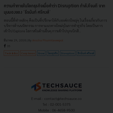
ความท้าทายในโลกธุรกิจเมื่อคำว่า Disruption กำลังโจมตี จาก
มุมมองของ ‘ธีรนันท์ ศรีหงส์’
ตอนนี้ที่ทำหลักๆ คือเป็นที่ปรึกษาให้กับองค์กรใหญ่ๆ ในเรื่องเกี่ยวกับการ
บริหารด้านนวัตกรรม การหาแนวทางใหม่ๆในการทำธุรกิจ โดยเป็นการ
เข้าไป Explore โอกาสในด้านอื่นๆ การเข้าไปบุกเบิกสิ...
มีนาคม 29, 2018
| By
Arocha Phurmtaveepol
35
Tech & Biz
Corp Innov
Grow
โลกธุรกิจ
Disruption
ธีรนันท์ ศรีหงส์
E-mail :
contact@techsauce.co
Tel : 02-001-5375
Mobile : 06-4658-9500