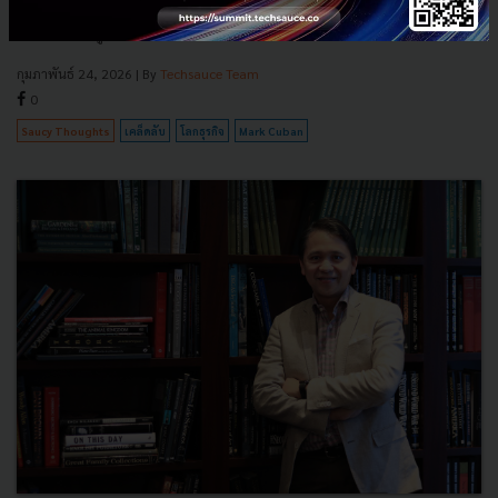
บทบาทนักลงทุนในรายการ Shark Tank บอกว่าหากเขาจะปลูกฝังนิสัย
หนึ่งอย่างให้ลูกเพื่อสืบทอดความสำเร็จ นิสัยนั้นไม่ใช...
กุมภาพันธ์ 24, 2026
| By
Techsauce Team
0
Saucy Thoughts
เคล็ดลับ
โลกธุรกิจ
Mark Cuban