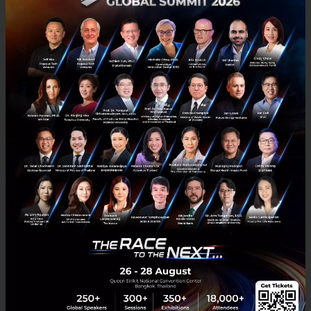
Tech & Biz
จีน
เศรษฐกิจ
โลกธุรกิจ
เศรษฐกิจจีน
‘ความอยากรู้อยากเห็น’ คือนิสัยของคนสำเร็จ เคล็ดลับที่ Mark
Cuban ใช้สอนลูก
Mark Cuban นักธุรกิจระดับมหาเศรษฐีพันล้านที่เป็นที่รู้จักในวงกว้างจาก