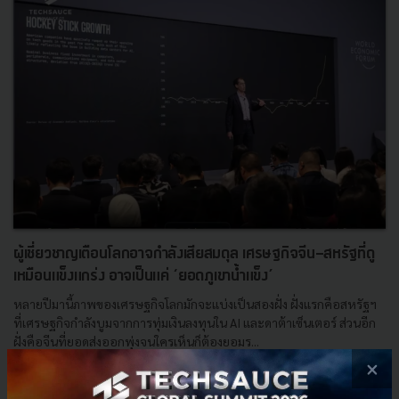
ผู้เชี่ยวชาญเตือนโลกอาจกำลังเสียสมดุล เศรษฐกิจจีน-สหรัฐที่ดู
เหมือนแข็งแกร่ง อาจเป็นแค่ ‘ยอดภูเขาน้ำแข็ง’
หลายปีมานี้ภาพของเศรษฐกิจโลกมักจะแบ่งเป็นสองฝั่ง ฝั่งแรกคือสหรัฐฯ
ที่เศรษฐกิจกำลังบูมจากการทุ่มเงินลงทุนใน AI และดาต้าเซ็นเตอร์ ส่วนอีก
ฝั่งคือจีนที่ยอดส่งออกพุ่งจนใครเห็นก็ต้องยอมร...
×
มิถุนายน 23, 2026
| By
Techsauce Team
0