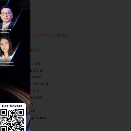
Techsauce Category
News
Tech & Biz
AI
HealthTech
Exec Insight
Corp Innov
Saucy Thoughts
Based On
Sustainable
Videos
Podcast
Startup Guide