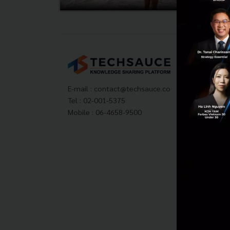
Tech
About
Techs
E-mail :
contact@techsauce.co
Privac
Tel : 02-001-5375
ส่งบ
Mobile : 06-4658-9500
Tech
Visit