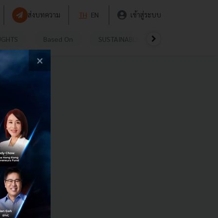
ส่งบทความ
TH
EN
เข้าสู่ระบบ
UGHTS
Based On
SUSTAINABLE
VIDEOS
P
×