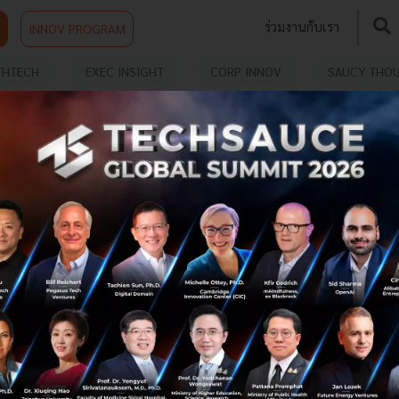
ร่วมงานกับเรา
INNOV PROGRAM
THTECH
EXEC INSIGHT
CORP INNOV
SAUCY THO
E
รู้จัก 'กฎ 2 นาที' เทคนิคบริหารเวลา จัดการงานค้าง ลด
นิสัยผัดวันประกันพรุ่ง
‘กฎ 2 นาที’ คือเทคนิคบริหารเวลาสำหรับคนที่ชอบดองงาน
ผัดวันประกันพรุ่ง...
กรกฎาคม 2, 2026
| By
Techsauce Team
0
Saucy Thoughts
กฎ 2 นาที
2-Minute Rule
เทคนิคการทำงาน
เทคนิคบริหารเวลา