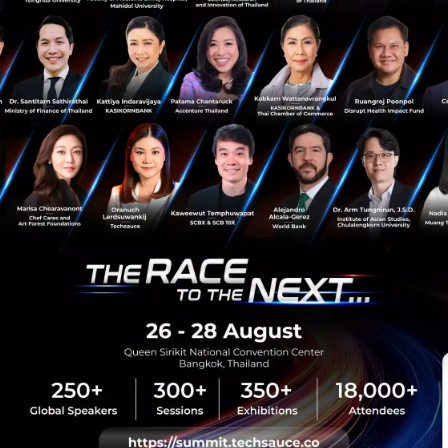
sauce Media
Trending Tags
 Techsauce
Corporate Innovation
auce Services
Digital Transformation
y Policy
E-Commerce
ทความ
Startup
Technology
sauce Global Summit
 Website