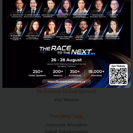
E-mail :
contact@techsauce.co
Tel : 02-001-5375
Mobile : 06-4658-9500
Techsauce Media
About Techsauce
Techsauce Services
Privacy Policy
ส่งบทความ
Techsauce Global Summit
Visit Website
Trending Tags
Corporate Innovation
Digital Transformation