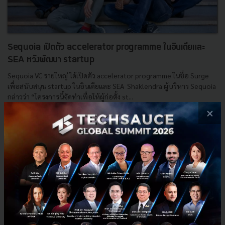
Sequoia เปิดตัว accelerator programme ในอินเดียและ
SEA หวังพัฒนา startup
Sequoia VC รายใหญ่ ได้เปิดตัว accelerator programme ในชื่อ Surge
เพื่อสนับสนุน startup ในอินเดียและ SEA Shaklendra ผู้บริหาร Sequoia
กล่าวว่า “โครงการนี้จัดทำเพื่อให้ผู้ก่อตั้ง st...
×
กุมภาพันธ์ 1, 2019
| By
Techsauce Team
20
News
Surge
Sequoia
accelerator programme