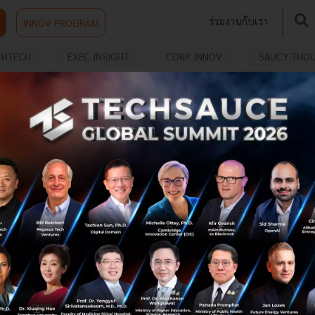
ร่วมงานกับเรา
INNOV PROGRAM
THTECH
EXEC INSIGHT
CORP INNOV
SAUCY THO
ปัญหาด้านเอกสารและการบัญชีจะหมดไป เมื่อมี AI มา
เป็นผู้ช่วยชั้นดี
หมดปัญหากับงานบัญชี หรืองานเอกสารที่น่าปวดหัว เพราะ
Microsoft Azure AI จะมาช่วยแก้ไขงานเหล่านี้อย่างมี
ประสิทธิภาพ!?...
พฤษภาคม 16, 2024
| By
Techsauce Team
2
TS Video
AIOCR
ZTRUS
บัญชี
Account