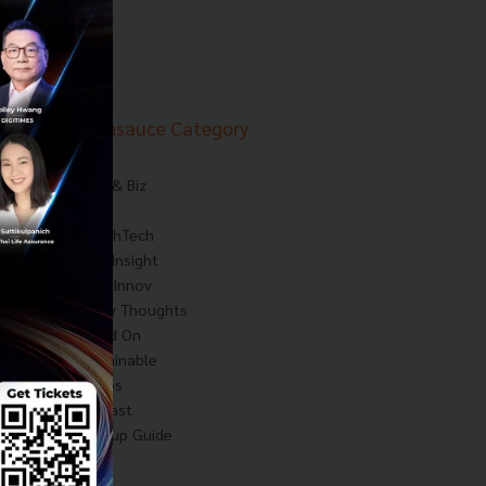
Techsauce Category
News
Tech & Biz
AI
HealthTech
Exec Insight
Corp Innov
Saucy Thoughts
Based On
Sustainable
Videos
Podcast
Startup Guide