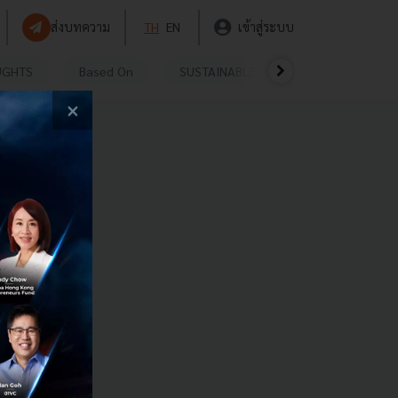
ส่งบทความ
TH
EN
เข้าสู่ระบบ
UGHTS
Based On
SUSTAINABLE
VIDEOS
P
×