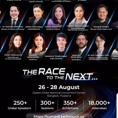
sauce Media
Trending Tags
 Techsauce
Corporate Innovation
auce Services
Digital Transformation
y Policy
E-Commerce
ทความ
Startup
Technology
sauce Global Summit
 Website