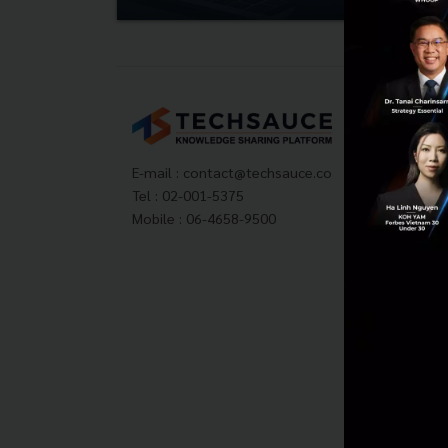
Tech
About
Techs
E-mail :
contact@techsauce.co
Privac
Tel : 02-001-5375
ส่งบ
Mobile : 06-4658-9500
Tech
Visit