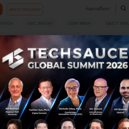
ร่วมงานกับเรา
INNOV PROGRAM
THTECH
EXEC INSIGHT
CORP INNOV
SAUCY THO
T
Google เปิดตัวฟีเจอร์ Shopping Ads ในไทยอย่าง
เป็นทางการ
กูเกิล (Google) ประกาศเปิดตัวฟีเจอร์ Shopping Ads ในหน้า
Google Search ของผู้ใช้ในประเทศไทยอย่างเป็นทางการแล้ว
ระบุฟีเจอร์นี้จะช่วยทำให้การค้นหาสินค้าง่ายขึ้นสำหรับผู้ซื้อ
สินค้าชาว...
ตุลาคม 15, 2018
| By
Techsauce Team
148