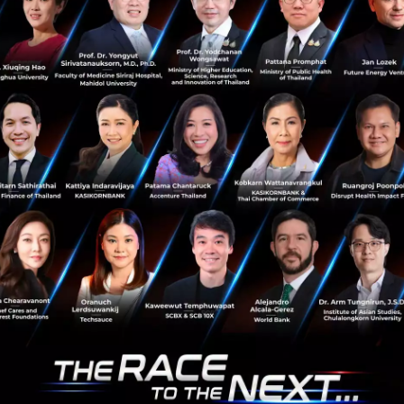
News
Google
Shopping Ads
Advertisment
Search Engine
Google เริ่มผ่อนคลายกฎแบนโฆษณาเกี่ยวกับ
Cryptocurrency ในเดือนตุลาคมนี้
ก่อนหน้านี้ Google ได้ประกาศอัพเดทนโยบายการโฆษณา
บริการผ่าน Advertising Policies Help โดยไม่อนุญาตให้
เนื้อหาโฆษณาเกี่ยวกับสกุลเงินดิจิทัล หรือ Cryptocurrency,
ICO, บริการ Wallet และ...
กันยายน 25, 2018
| By
Techsauce Team
53
News
Google
Advertisment
Cryptocurrency
Cryptocurrency Exchange
sauce Media
Trending Tags
 Techsauce
Corporate Innovation