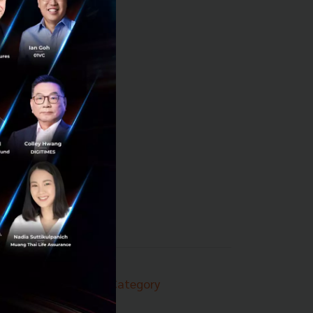
Techsauce Category
News