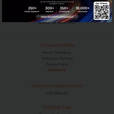
E-mail :
contact@techsauce.co
Tel : 02-001-5375
Mobile : 06-4658-9500
Techsauce Media
About Techsauce
Techsauce Services
Privacy Policy
ส่งบทความ
Techsauce Global Summit
Visit Website
Trending Tags