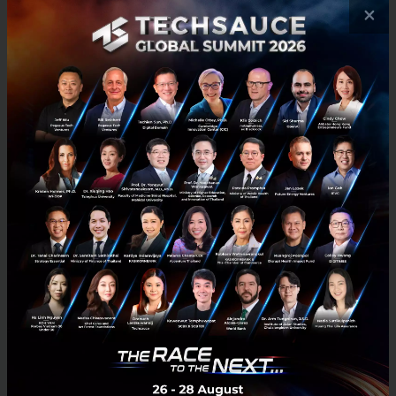
×
Google Launchpad looks to unicorns and Africa
Google’s Developers Launchpad this year is raising the bar of
mentorship by featuring two unicorns in its accelerator program
and initializing a regional accelerator program for Af...
March 22, 2018
| By
Chaowarat Yongjiranon
0
News
Mentor
africa
startup
Article