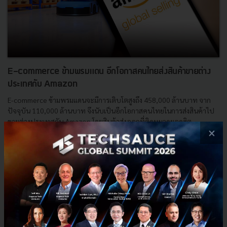
E-commerce ข้ามพรมแดน อีกโอกาสคนไทยส่งสินค้าขายต่าง
ประเทศกับ Amazon
E-commerce ข้ามพรมแดนจะมีการเติบโตสูงถึง 458,000 ล้านบาท จาก
ปัจจุบัน 110,000 ล้านบาท จึงนับเป็นอีกโอกาสคนไทยในการส่งสินค้าไป
ขายต่างประเทศกับ Amazon โดยสินค้าส่งออกที่ติดหมวดยอดฮิต...
×
มกราคม 28, 2022
| By
Techsauce Team
0
Tech & Biz
amazon
e-commerce
amazon-global-selling
cross-border-e-commerce