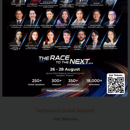
E-mail :
contact@techsauce.co
Tel : 02-001-5375
Mobile : 06-4658-9500
Techsauce Media
About Techsauce
Techsauce Services
Privacy Policy
ส่งบทความ
Techsauce Global Summit
Visit Website