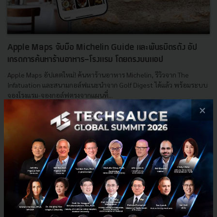
Apple Maps จับมือ Michelin Guide และพันธมิตรดัง อัป
เกรดการค้นหาร้านอาหาร-โรงแรม โดยตรงบนแอป
Apple Maps อัปเดตใหม่! ค้นหาร้านอาหาร Michelin, รีวิวจาก The
Infatuation และสนามกอล์ฟแนะนำจาก Golf Digest ได้แล้ว พร้อมระบบ
จองโรงแรม-จองกอล์ฟตรงจากแผนที่...
×
พฤษภาคม 16, 2025
| By
Techsauce Team
6
News
apple
Apple Maps