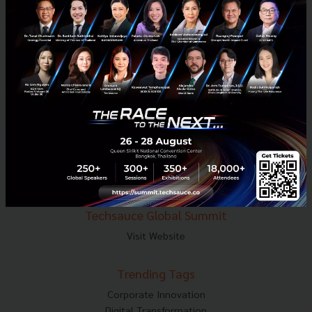
E-mail :
contact@techsauce.co
Tel : 02-001-5375
Mobile : 06-4658-9500
Techsauce Media
About Techsauce
Techsauce Services
Privacy Policy
ส่งบทความ
Techsauce Global Summit
Visit Website
Trending Tags
Corporate Innovation
Digital Transformation