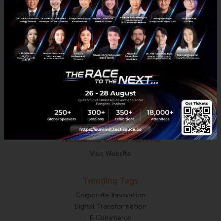
Tel : 02-001-5375
Mobile : 06-4658-9500
Techsauce Media
About Techsauce
Techsauce Services
Privacy Policy
ส่งบทความ
Techsauce Global Summit
Visit Website
Trending Tags
Corporate Innovation
Digital Transformation
E-Commerce