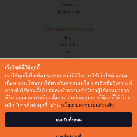
Startup
Technology
Techsauce Category
News
Tech & Biz
AI
HealthTech
Exec Insight
เว็บไซต์นี้ใช้คุกกี้
Corp Innov
เราใช้คุกกี้เพื่อเพิ่มประสบการณ์ที่ดีในการใช้เว็บไซต์ แสดง
Saucy Thoughts
เนื้อหาและโฆษณาให้ตรงกับความสนใจ รวมถึงเพื่อวิเคราะห์
Based On
การเข้าใช้งานเว็บไซต์และทำความเข้าใจว่าผู้ใช้งานมาจาก
Sustainable
ที่ใด คุณสามารถเลือกตั้งค่าความยินยอมการใช้คุกกี้ได้ โดย
Videos
คลิก “การตั้งค่าคุกกี้” อ่าน
นโยบายความเป็นส่วนตัว
Podcast
Startup Guide
ยอมรับทั้งหมด
© Copyright 2026 :
Techsauce All rights reserved.
การตั้งค่าคุกกี้