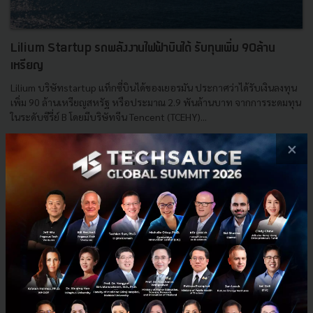
Lilium Startup รถพลังงานไฟฟ้าบินได้ รับทุนเพิ่ม 90ล้าน
เหรียญ
Lilium บริษัทstartup แท็กซี่บินได้ของเยอรมัน ประกาศว่าได้รับเงินลงทุน
เพิ่ม 90 ล้านเหรียญสหรัฐ หรือประมาณ 2.9 พันล้านบาท จากการระดมทุน
ในระดับซีรี่ย์ B โดยมีบริษัทจีน Tencent (TCEHY)...
กันยายน 6, 2017
| By
Issaree Chulakasem
×
4
News
LGT
Lilium
Tencent
Atomico
E-mail :
contact@techsauce.co