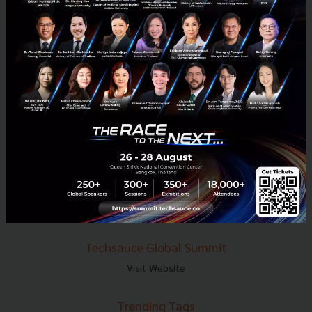
E-mail :
contact@techsauce.co
Tel : 02-001-5375
Mobile : 06-4658-9500
Techsauce Media
About Techsauce
Techsauce Services
Privacy Policy
ส่งบทความ
Techsauce Global Summit
Visit Website
Trending Tags