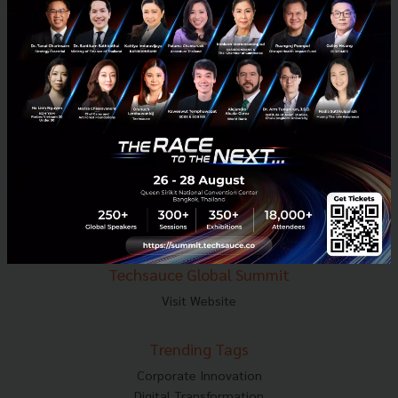
E-mail :
contact@techsauce.co
Tel : 02-001-5375
Mobile : 06-4658-9500
Techsauce Media
About Techsauce
Techsauce Services
Privacy Policy
ส่งบทความ
Techsauce Global Summit
Visit Website
Trending Tags
Corporate Innovation
Digital Transformation