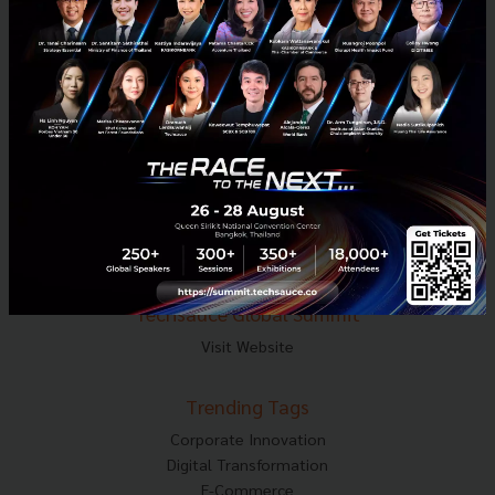
Tel : 02-001-5375
Mobile : 06-4658-9500
Techsauce Media
About Techsauce
Techsauce Services
Privacy Policy
ส่งบทความ
Techsauce Global Summit
Visit Website
Trending Tags
Corporate Innovation
Digital Transformation
E-Commerce