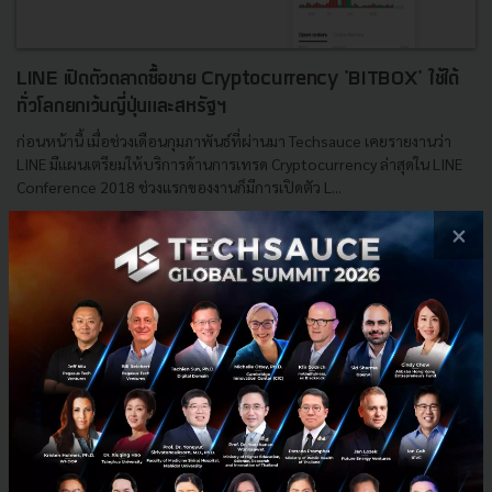
LINE เปิดตัวตลาดซื้อขาย Cryptocurrency 'BITBOX' ใช้ได้
ทั่วโลกยกเว้นญี่ปุ่นและสหรัฐฯ
ก่อนหน้านี้ เมื่อช่วงเดือนกุมภาพันธ์ที่ผ่านมา Techsauce เคยรายงานว่า
LINE มีแผนเตรียมให้บริการด้านการเทรด Cryptocurrency ล่าสุดใน LINE
Conference 2018 ช่วงแรกของงานก็มีการเปิดตัว L...
มิถุนายน 29, 2018
| By
Techsauce Team
×
185
News
LINE
BITBOX
Cryptocurrency
Cryptocurrency Exchange
E-mail :
contact@techsauce.co