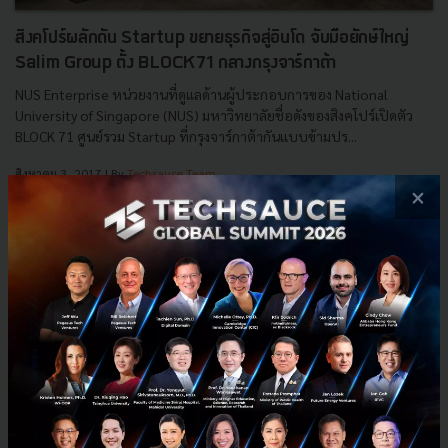
สิงคโปร์ผลักดัน Startup ขยายธุรกิจสู่อินโด จับมือยักษ์ใหญ่
Salim Group ตั้ง BLOCK71 กลางกรุงจาร์กาต้า
NUS Enterprise หน่วยงานที่ดูแลด้านผู้ประกอบการของ National
University of Singapore (NUS) มหาวิทยาลัยชื่อดังของสิงคโปร์เปิดตัว
BLOCK 71 ศูนย์รวม Startup ที่กรุงจาร์กาต้ากันแบบข้ามปร...
สิงหาคม 3, 2017
| By
Techsauce Team
×
0
News
NUS
JAKARTA
Startup
BLOCK71
E-mail :
contact@techsauce.co
Tel : 02-001-5375