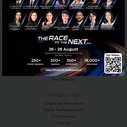
Mobile : 06-4658-9500
Techsauce Media
About Techsauce
Techsauce Services
Privacy Policy
ส่งบทความ
Techsauce Global Summit
Visit Website
Trending Tags
Corporate Innovation
Digital Transformation
E-Commerce
Startup