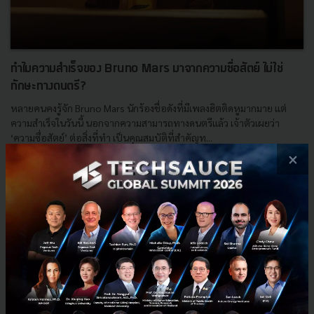
ทำไมความสำเร็จของ Bruno Mars มาจากความซื่อสัตย์ ไม่ใช่
ทักษะทางดนตรี?
หลายคนคงรู้จัก Bruno Mars นักร้องชื่อดังที่มีเพลงฮิตติดหูมากมาย แต่
ความสำเร็จในวันนี้ นอกจากความสามารถทางดนตรีแล้ว เจ้าตัวเผยว่า
‘ความซื่อสัตย์’ ต่อสิ่งที่ทำ เป็นคุณสมบัติที่สำคัญท...
×
มีนาคม 28, 2024
| By
Techsauce Team
0
Saucy Thoughts
concert
bruno mars
Bruno Mars Live in Bangkok 2024