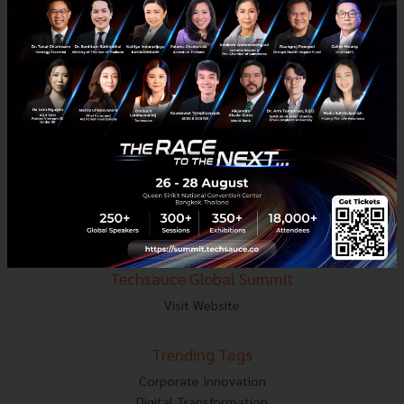
E-mail :
contact@techsauce.co
Tel : 02-001-5375
Mobile : 06-4658-9500
Techsauce Media
About Techsauce
Techsauce Services
Privacy Policy
ส่งบทความ
Techsauce Global Summit
Visit Website
Trending Tags
Corporate Innovation
Digital Transformation