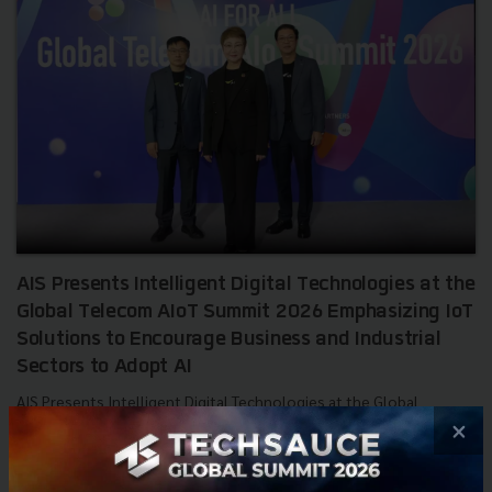
AIS Presents Intelligent Digital Technologies at the
Global Telecom AIoT Summit 2026 Emphasizing IoT
Solutions to Encourage Business and Industrial
Sectors to Adopt AI
AIS Presents Intelligent Digital Technologies at the Global
Telecom AIoT Summit 2026. Emphasizing IoT Solutions to
×
Encourage Business and Industrial Sectors to Adopt AI....
June 11, 2026
| By
Techsauce Team