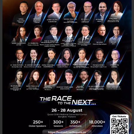
0
PR News
AI
IoT
AIS
AIoT
สรุป STelligence AI Solution Day 2026 ถอดรหัสทำไม
องค์กร Scale AI ไม่สำเร็จ? พร้อมโซลูชันและการกำกับดูแลที่