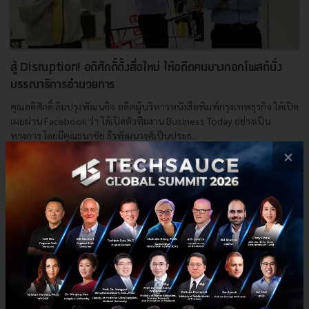
สู้ Disruption! อดิศักดิ์ตั้งสื่อใหม่ ให้อดีตคนบางกอกโพสต์นั่ง
บรรณาธิการอำนวยการ
คุณอดิศักดิ์ ลิมปรุงพัฒนกิจ อดีตผู้บริหารหนังสือพิมพ์กรุงเทพธุรกิจ ได้เปิด
เผยผ่าน Facebook ว่า ได้เปิดตัวทีมงาน Business​ Today​ อย่างเป็น
ทางการ โดยมีคุณธนาชัย​ ธีรพัฒนวงศ์เป็นประธ...
×
กรกฎาคม 15, 2019
| By
Techsauce Team
193
News
Media
Disruption
Business today