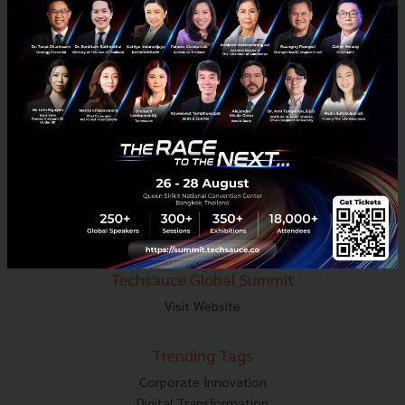
E-mail :
contact@techsauce.co
Tel : 02-001-5375
Mobile : 06-4658-9500
Techsauce Media
About Techsauce
Techsauce Services
Privacy Policy
ส่งบทความ
Techsauce Global Summit
Visit Website
Trending Tags
Corporate Innovation
Digital Transformation