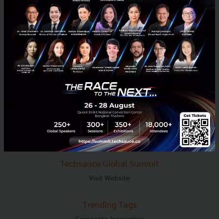
E-mail :
contact@techsauce.co
Tel : 02-001-5375
Mobile : 06-4658-9500
Techsauce Media
About Techsauce
Techsauce Services
Privacy Policy
ส่งบทความ
Techsauce Global Summit
Visit Website
Trending Tags
Corporate Innovation