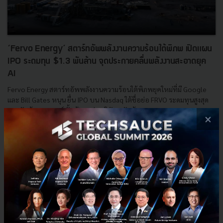
‘Fervo Energy’ สตาร์ทอัพพลังงานความร้อนใต้พิภพ เปิดแผน
IPO ระดมทุน $1.3 พันล้าน จุดประกายคลื่นพลังงานสะอาดยุค
AI
Fervo Energy สตาร์ทอัพพลังงานความร้อนใต้พิภพยุคใหม่ที่มี Google
และ Bill Gates หนุน ยื่น IPO บน Nasdaq ใต้ชื่อย่อ FRVO ระดมทุนสูงสุด
1.3 พันล้านดอลลาร์ ตั้งเป้ามูลค่าบริษัทหลังเข้า...
×
พฤษภาคม 5, 2026
| By
Techsauce Team
0
Startup Guide
IPO
EGS
Google
Nasdaq