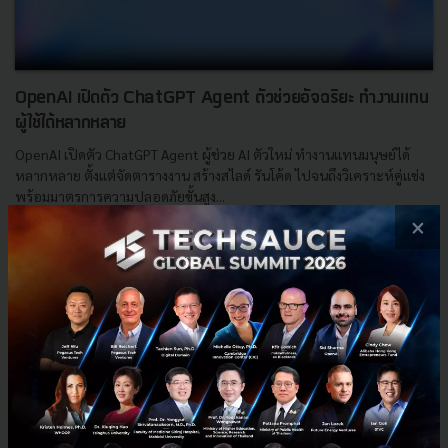
OpenAI เปิดตัว ChatGPT Agent ตัวช่วยอัจฉริยะ ทำงานแทน
ผู้ใช้ได้หลากหลาย
OpenAI เปิดตัว ChatGPT Agent ผู้ช่วย AI ตัวใหม่ ทำงานแทนมนุษย์ได้
หลากหลาย ตั้งแต่จัดตารางงาน สร้างสไลด์ รันโค้ด ไปจนถึงวิเคราะห์คู่แข่ง
พร้อมมาตรการความปลอดภัยขั้นสูง...
×
กรกฎาคม 18, 2025
| By
Techsauce Team
2
News
openai
ai-agent
agentic-ai
ChatGPT Agent