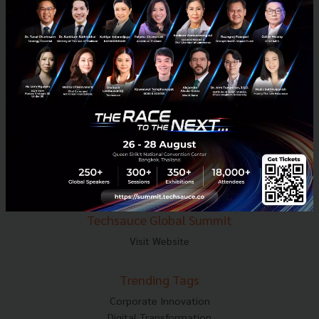
E-mail :
contact@techsauce.co
Tel : 02-001-5375
Mobile : 06-4658-9500
Techsauce Media
About Techsauce
Techsauce Services
Privacy Policy
ส่งบทความ
Techsauce Global Summit
Visit Website
Trending Tags
Corporate Innovation
Digital Transformation