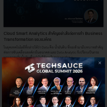
Cloud Smart Analytics สำคัญอย่างไรต่อการทำ Business
Transformation ขององค์กร
ในยุคเทคโนโลยีที่กล่าวได้ว่า Data คือ น้ำมันดิบ ที่จะเข้ามามีบทบาทสำคัญ
ต่อการขับเคลื่อนองค์กรในอนาคต และ Data Analytic ก็เปรียบเป็นกระ
บวนการกลั่นน้ำมันเพื่อนำไปใช้งานในรูปแบบต่าง ๆ...
×
ตุลาคม 11, 2021
| By
Techsauce Team
0
Podcast
NTT Thailand
Data Analytic
Cloud Smart Analytics
Business Transformation