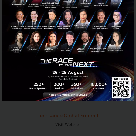
E-mail :
contact@techsauce.co
Tel : 02-001-5375
Mobile : 06-4658-9500
Techsauce Media
About Techsauce
Techsauce Services
Privacy Policy
ส่งบทความ
Techsauce Global Summit
Visit Website