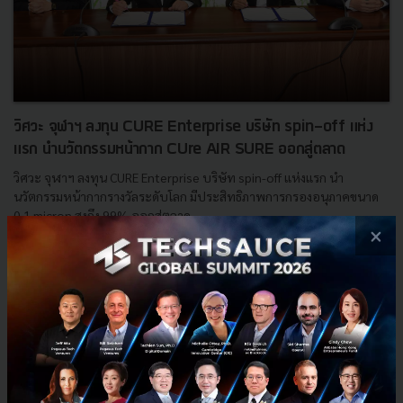
วิศวะ จุฬาฯ ลงทุน CURE Enterprise บริษัท spin-off แห่ง
แรก นำนวัตกรรมหน้ากาก CUre AIR SURE ออกสู่ตลาด
วิศวะ จุฬาฯ ลงทุน CURE Enterprise บริษัท spin-off แห่งแรก นำ
นวัตกรรมหน้ากากรางวัลระดับโลก มีประสิทธิภาพการกรองอนุภาคขนาด
0.1 micron สูงถึง 99% ออกสู่ตลาด...
×
กุมภาพันธ์ 25, 2022
| By
Techsauce Team
50
News
CURE Enterprise
Club Chula Spin-Off
หน้ากาก CUre AIR SURE
chulalongkorn-university