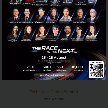
E-mail :
contact@techsauce.co
Tel : 02-001-5375
Mobile : 06-4658-9500
Techsauce Media
About Techsauce
Techsauce Services
Privacy Policy
ส่งบทความ
Techsauce Global Summit
Visit Website