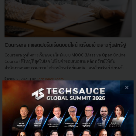
Coursera แพลตฟอร์มเรียนออนไลน์ เตรียมเข้าตลาดหุ้นสหรัฐ​
Coursera ธุรกิจการเรียนออนไลน์แบบ MOOC (Massive Open Online
Course) ที่ใหญ่ที่สุดในโลก ได้ยื่นคำขอเสนอขายหลักทรัพย์ให้กับ
สำนักงานคณะกรรมการกำกับหลักทรัพย์และตลาดหลักทรัพย์ ก่อนเข้า...
มีนาคม 9, 2021
| By
Techsauce Team
×
0
News
ipo
coursera
online-learning