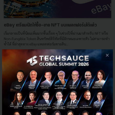
eBay เตรียมเปิดให้ซื้อ-ขาย NFT บนแพลตฟอร์มได้แล้ว
เริ่มกลายเป็นที่นิยมเพิ่มมากขึ้นเรื่อย ๆ ในช่วงปีที่ผ่านมาสำหรับ NFT หรือ
Non-Fungible Token สินทรัพย์ดิจิทัลที่มีลักษณะเฉพาะตัว ไม่สามารถทำ
ซ้ำได้ ที่ล่าสุดทาง eBay แพลตฟอร์มขายสิน...
พฤษภาคม 13, 2021
| By
Techsauce Team
×
1
News
nft
ebay
crypto art
E-mail :
contact@techsauce.co