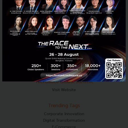
Tel : 02-001-5375
Mobile : 06-4658-9500
Techsauce Media
About Techsauce
Techsauce Services
Privacy Policy
ส่งบทความ
Techsauce Global Summit
Visit Website
Trending Tags
Corporate Innovation
Digital Transformation
E-Commerce