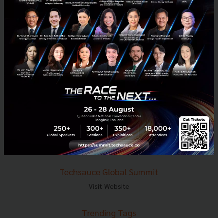
E-mail :
contact@techsauce.co
Tel : 02-001-5375
Mobile : 06-4658-9500
Techsauce Media
About Techsauce
Techsauce Services
Privacy Policy
ส่งบทความ
Techsauce Global Summit
Visit Website
Trending Tags