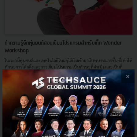
ทำความรู้จักหุ่นยนต์สอนเขียนโปรแกรมสำหรับเด็ก Wonder
Workshop
ในเวลานี้หุ่นยนต์และเทคโนโลยีใหม่ๆได้เริ่มเข้ามามีบทบาทมากขึ้น ซึ่งทำให้
ทักษะการโค้ดดิ้งและการเขียนโปรแกรมเป็นทักษะที่จำเป็นและเป็นที่
ต้องการของตลาดในอัตราที่สูงขึ้น ด้าน Wonder Wo...
×
กุมภาพันธ์ 28, 2018
| By
Techsauce Team
34
News
dot
cue
dash
Startup