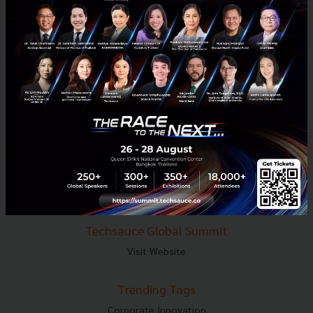
E-mail :
contact@techsauce.co
Tel : 02-001-5375
Mobile : 06-4658-9500
Techsauce Media
About Techsauce
Techsauce Services
Privacy Policy
ส่งบทความ
Techsauce Global Summit
Visit Website
Trending Tags
Corporate Innovation