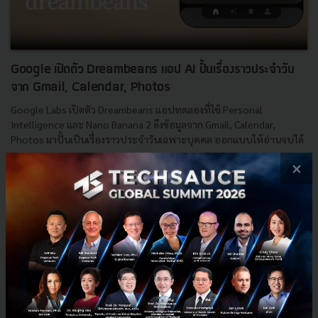
Google เปิดตัว Dreambeans แอป AI ปั้นเรื่องราวประจำวัน
จาก Gmail, Calendar, Photos
Google Labs เปิดตัว Dreambeans แอปทดลองที่ใช้ Personal
Intelligence และ Nano Banana 2 ดึงข้อมูลจาก Gmail, Calendar,
Photos มาปั้นเป็นเรื่องราวประจำวันเฉพาะบุคคล ออกแบบให้อ่านจบได้
...
×
มิถุนายน 5, 2026
| By
Techsauce Team
0
AI
AI
Google
Dreambeans
Google Labs