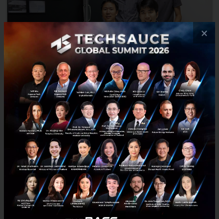
×
สัมภาษณ์พิเศษ: FlowAccount ระบบบัญชีออนไลน์ The
Judges’ Choice จากงาน e27 Thailand Qualifier
ก่อนหน้าผมเคยเขียนบทความแนะนำผลิตภัณฑ์หนึ่งที่ตอบโจทย์กลุ่ม
Startup ด้วยกันเองรวมถึงธุรกิจขนาดเล็กด้วย นั่นก็คือระบบบัญชี
FlowAccount และเมื่องาน e27 Thailand Qualifier คัดเลือกทีม...
April 7, 2015
| By
charathbank
0
Tech & Biz
e27
Top 100
Thailand
FlowAccount