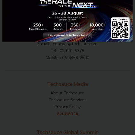
E-mail :
contact@techsauce.co
Tel : 02-001-5375
Mobile : 06-4658-9500
Techsauce Media
About Techsauce
Techsauce Services
Privacy Policy
ส่งบทความ
Techsauce Global Summit