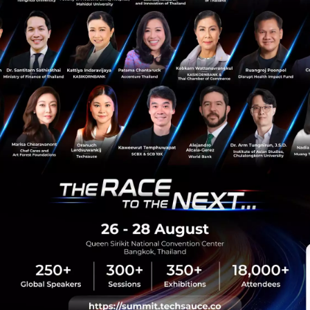
Saucy Thoughts
MIT
edX
Python
Finance
sauce Media
Trending Tags
 Techsauce
Corporate Innovation
auce Services
Digital Transformation
y Policy
E-Commerce
ทความ
Startup
Technology
sauce Global Summit
 Website