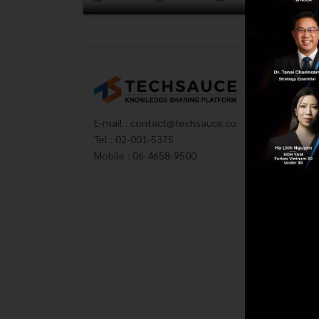
Tech
About
Techs
E-mail :
contact@techsauce.co
Privac
Tel : 02-001-5375
ส่งบ
Mobile : 06-4658-9500
Tech
Visit