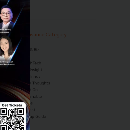
Techsauce Category
News
Tech & Biz
AI
HealthTech
Exec Insight
Corp Innov
Saucy Thoughts
Based On
Sustainable
Videos
Podcast
Startup Guide