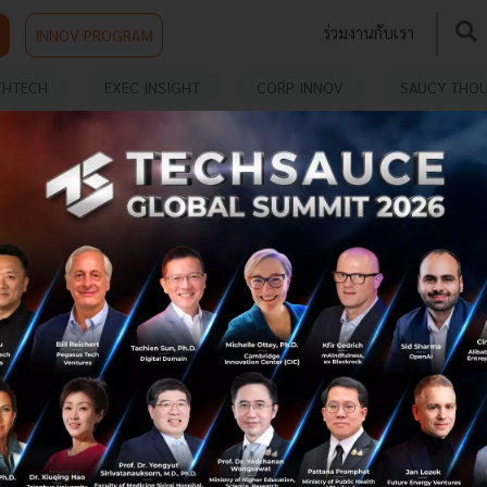
ร่วมงานกับเรา
INNOV PROGRAM
THTECH
EXEC INSIGHT
CORP INNOV
SAUCY THO
MIT เปิดคลังความรู้ระดับโลก 16 คอร์สออนไลน์เรียน
ฟรีบน edX ตั้งแต่ Python, Finance ยัน Supply
Chain
เปิดวาร์ป 16 คอร์สออนไลน์ฟรีจาก MIT บน edX ครบเครื่อง
ทั้ง Python, การเงิน, วิศวกรรม และ Supply Chain อัปสกิล
ความรู้ระดับโลกได้ที่บ้าน เริ่มเรียนได้ทันทีโดยไม่มีค่าใช้จ่าย...
มกราคม 16, 2026
| By
Techsauce Team
2