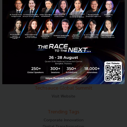
E-mail :
contact@techsauce.co
Tel : 02-001-5375
Mobile : 06-4658-9500
Techsauce Media
About Techsauce
Techsauce Services
Privacy Policy
ส่งบทความ
Techsauce Global Summit
Visit Website
Trending Tags
Corporate Innovation
Digital Transformation