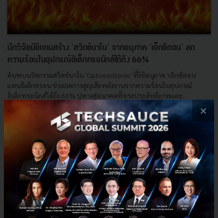
นักวิจัยมิชิแกนสร้าง 'สวิตช์นาโน' จากอนุภาค 'เอ็กซิตอน' ลด
ความร้อนในอุปกรณ์อิเล็กทรอนิกส์ได้ถึง 66%
ค้นพบนวัตกรรมสวิตช์นาโน 'Optoexcitonic' ที่ใช้อนุภาค 'เอ็กซิตอน'
แทนอิเล็กตรอน ช่วยลดการสูญเสียพลังงานจากความร้อนในอุปกรณ์
อิเล็กทรอนิกส์ได้ถึง 66% ปูทางสู่อนาคตที่ทรงประสิทธิภาพและ...
×
กันยายน 15, 2025
| By
Techsauce Team
0
News
WSe2
Exciton
Optoexcitonics
Nanoengineering