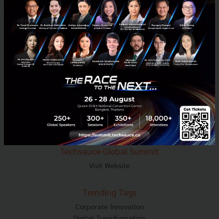
E-mail :
contact@techsauce.co
Tel : 02-001-5375
Mobile : 06-4658-9500
Techsauce Media
About Techsauce
Techsauce Services
Privacy Policy
ส่งบทความ
Techsauce Global Summit
Visit Website
Trending Tags
Corporate Innovation
Digital Transformation