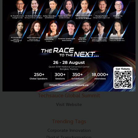
E-mail :
contact@techsauce.co
Tel : 02-001-5375
Mobile : 06-4658-9500
Techsauce Media
About Techsauce
Techsauce Services
Privacy Policy
ส่งบทความ
Techsauce Global Summit
Visit Website
Trending Tags
Corporate Innovation
Digital Transformation