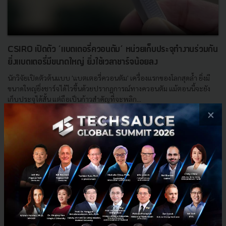
CSIRO เปิดตัว ‘แบตเตอรี่ควอนตัม’ หน่วยเก็บประจุทำงานร่วมกัน
ยิ่งแบตเตอรี่มีขนาดใหญ่ ยิ่งใช้เวลาชาร์จน้อยลง
นักวิจัยเปิดตัวต้นแบบ 'แบตเตอรี่ควอนตัม' เครื่องแรกของโลกสุดล้ำ ยิ่งมี
ขนาดใหญ่ยิ่งชาร์จได้ไวขึ้นด้วยปรากฏการณ์ทางควอนตัม แม้ตอนนี้จะยัง
เก็บประจุได้สั้น แต่ถือเป็นก้าวสำคัญที่จะพลิก...
×
มีนาคม 19, 2026
| By
Techsauce Team
0
News
CSIRO
Deep Tech
Future Tech
Energy Storage