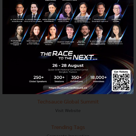
E-mail :
contact@techsauce.co
Tel : 02-001-5375
Mobile : 06-4658-9500
Techsauce Media
About Techsauce
Techsauce Services
Privacy Policy
ส่งบทความ
Techsauce Global Summit
Visit Website
Trending Tags
Corporate Innovation