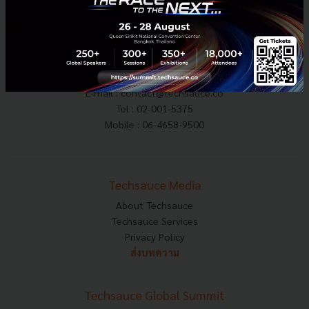
E-mail :
contact@techsauce.co
Tel : 02-001-5375
Mobile : 06-4658-9500
Techsauce Media
About Techsauce
Techsauce Services
Privacy Policy
ส่งบทความ
Techsauce Global Summit