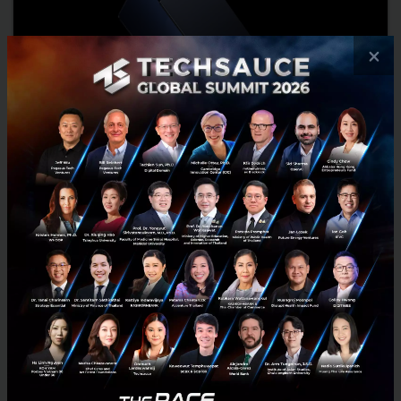
×
Google เปิดตัว ‘Googlebook’ โน้ตบุ๊กยุคใหม่ออกแบบเพื่อ
Gemini
Google เปิดตัว Googlebook โน้ตบุ๊กหมวดหมู่ใหม่ที่หลอมรวม Android
กับ ChromeOS ออกแบบเพื่อ Gemini Intelligence ชูฟีเจอร์ Magic
Pointer และ Create your Widget ผลิตโดย Acer, ASUS, Del...
พฤษภาคม 13, 2026
| By
Techsauce Team
0
News
Google
Gemini
Android
DeepMind