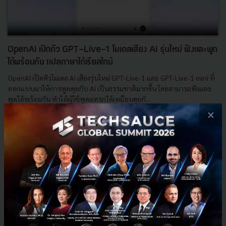
OpenAI เปิดตัว GPT-Live-1 โมเดลเสียง AI รุ่นใหม่ ฟังและพูด
ได้พร้อมกัน แปลภาษาได้เรียลไทม์
OpenAI เปิดตัวโมเดล AI เสียงรุ่นใหม่ GPT-Live-1 และ GPT-Live-1 mini ที่
ออกแบบมาให้การพูดคุยกับ AI เป็นธรรมชาติมากขึ้น โดยสามารถฟังและ
พูดได้พร้อมกัน ทำให้ผู้ใช้พูดแทรกได้เหมือนคุยกั...
×
กรกฎาคม 9, 2026
| By
Techsauce Team
0
AI
ai
openai
GPT-Live-1
GPT-Live-1 mini