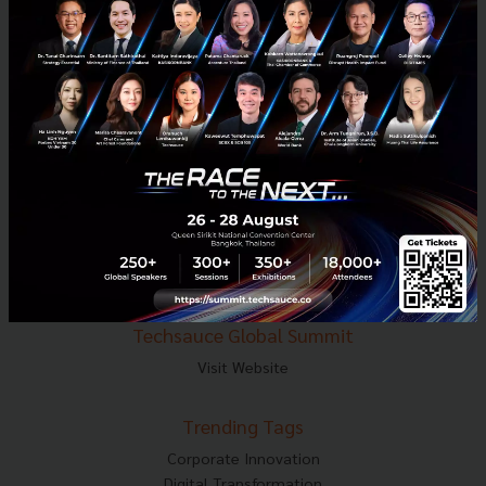
E-mail :
contact@techsauce.co
Tel : 02-001-5375
Mobile : 06-4658-9500
Techsauce Media
About Techsauce
Techsauce Services
Privacy Policy
ส่งบทความ
Techsauce Global Summit
Visit Website
Trending Tags
Corporate Innovation
Digital Transformation