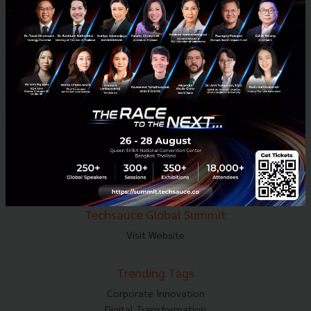
E-mail :
contact@techsauce.co
Tel : 02-001-5375
Mobile : 06-4658-9500
Techsauce Media
About Techsauce
Techsauce Services
Privacy Policy
ส่งบทความ
Techsauce Global Summit
Visit Website
Trending Tags
Corporate Innovation
Digital Transformation