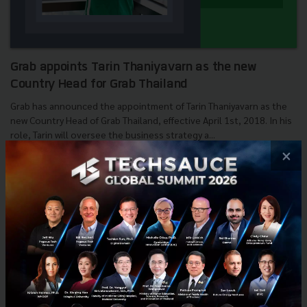
Grab appoints Tarin Thaniyavarn as the new
Country Head for Grab Thailand
Grab has announced the appointment of Tarin Thaniyavarn as the
new Country Head of Grab Thailand, effective April 1st, 2018. In his
role, Tarin will oversee the business strategy a...
×
March 5, 2018
| By
Techsauce Team
0
News
Grab
Grab Thailand