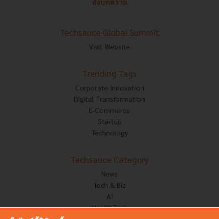
ส่งบทความ
Techsauce Global Summit
Visit Website
Trending Tags
Corporate Innovation
Digital Transformation
E-Commerce
Startup
Technology
Techsauce Category
News
Tech & Biz
AI
HealthTech
Exec Insight