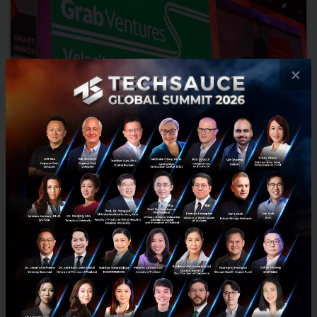
×
คุยกับ Co-Founder และ CEO ของ Grab 'Anthony Tan'
หลังเปิดตัว Grab Ventures
คำต่อคำสัมภาษณ์ Anthony Tan CEO และ Co-Founder ของ Grab หลัง
จากเปิดตัว Grab Ventures อย่างเป็นทางการเมื่อวันที่ 5 มิถุนายน 2561 ที่
ผ่านมา โดย Dan Murphy นักข่าวจาก CNBC ......
มิถุนายน 5, 2018
| By
Techsauce Team
49
Tech & Biz
Grab
Interview
Anthony Tan
Grab Ventures