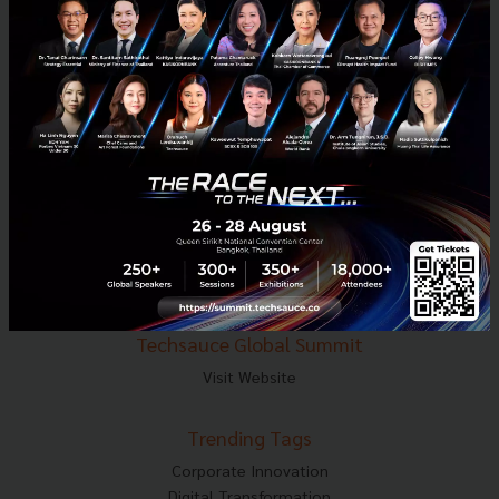
E-mail :
contact@techsauce.co
Tel : 02-001-5375
Mobile : 06-4658-9500
Techsauce Media
About Techsauce
Techsauce Services
Privacy Policy
ส่งบทความ
Techsauce Global Summit
Visit Website
Trending Tags
Corporate Innovation
Digital Transformation