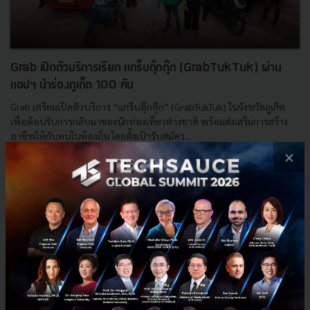
Grab เปิดตัวบริการเรียก แกร็บตุ๊กตุ๊ก (GrabTukTuk) ผ่าน
แอปฯ นำร่องภูเก็ต 100 คัน
Grab เตรียมเปิดตัวบริการ “แกร็บตุ๊กตุ๊ก” (GrabTukTuk) ในจังหวัดภูเก็ต
เพื่อต้อนรับการกลับมาของนักท่องเที่ยวต่างชาติ พร้อมส่งเสริมการสร้าง
อาชีพให้กับคนในท้องถิ่น โดยตั้งเป้ารับสมัคร...
×
ธันวาคม 13, 2022
| By
Techsauce Team
4
News
grab
GrabTukTuk
แกร็บตุ๊กตุ๊ก