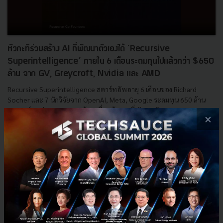
หัวกะทิร่วมสร้าง AI ที่พัฒนาตัวเองได้ ‘Recursive
Superintelligence’ ภายใน 6 เดือนระดมทุนไปแล้วกว่า $650
ล้าน จาก GV, Greycroft, Nvidia และ AMD
Recursive Superintelligence สตาร์ทอัพอายุ 6 เดือนของ Richard
Socher และ 7 นักวิจัยจาก OpenAI, Meta, Google ระดมทุน 650 ล้าน
ดอลลาร์ มูลค่าทะลุ 4,000 ล้าน เพื่อสร้าง AI ที่พัฒนาตัวเอ...
×
พฤษภาคม 14, 2026
| By
Techsauce Team
0
Startup Guide
GV
AGI
AMD
Meta