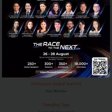
E-mail :
contact@techsauce.co
Tel : 02-001-5375
Mobile : 06-4658-9500
Techsauce Media
About Techsauce
Techsauce Services
Privacy Policy
ส่งบทความ
Techsauce Global Summit
Visit Website
Trending Tags
Corporate Innovation