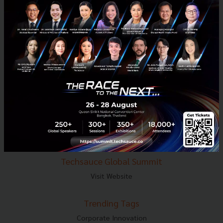
E-mail :
contact@techsauce.co
Tel : 02-001-5375
Mobile : 06-4658-9500
Techsauce Media
About Techsauce
Techsauce Services
Privacy Policy
ส่งบทความ
Techsauce Global Summit
Visit Website
Trending Tags
Corporate Innovation