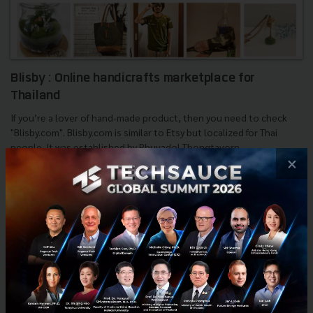
Blisby : Online handicrafts marketplace for
Thailand
If you’re a lover of hand-made product, then you need to check
"Blisby.com". Blisby.com is similar to Etsy but localized for Thai
people. It was established by Phuvadol Thongtavorn...
×
มีนาคม 8, 2015
| By
mimee
0
Tech & Biz
startup
Blisby
Interview
handmade