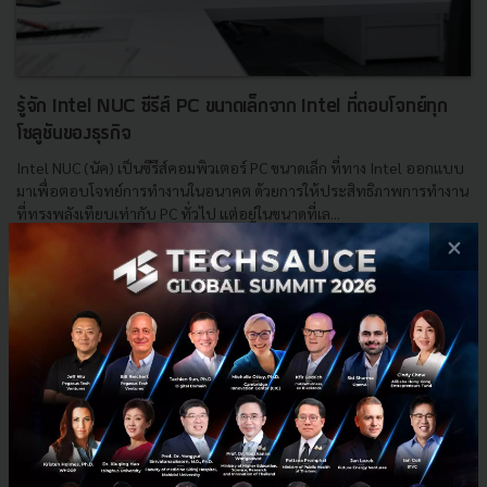
รู้จัก Intel NUC ซีรีส์ PC ขนาดเล็กจาก Intel ที่ตอบโจทย์ทุก
โซลูชันของธุรกิจ
Intel NUC (นัค) เป็นซีรีส์คอมพิวเตอร์ PC ขนาดเล็ก ที่ทาง Intel ออกแบบ
มาเพื่อตอบโจทย์การทำงานในอนาคต ด้วยการให้ประสิทธิภาพการทำงาน
ที่ทรงพลังเทียบเท่ากับ PC ทั่วไป แต่อยู่ในขนาดที่เล...
×
มิถุนายน 16, 2022
| By
Techsauce Team
542
Tech & Biz
Intel
computer
Intel NUC
business-solution