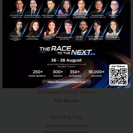
E-mail :
contact@techsauce.co
Tel : 02-001-5375
Mobile : 06-4658-9500
Techsauce Media
About Techsauce
Techsauce Services
Privacy Policy
ส่งบทความ
Techsauce Global Summit
Visit Website
Trending Tags
Corporate Innovation
Digital Transformation