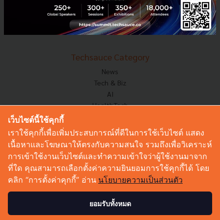
E-Commerce
Startup
Technology
Techsauce Category
News
Tech & Biz
AI
HealthTech
Exec Insight
เว็บไซต์นี้ใช้คุกกี้
Corp Innov
เราใช้คุกกี้เพื่อเพิ่มประสบการณ์ที่ดีในการใช้เว็บไซต์ แสดง
Saucy Thoughts
เนื้อหาและโฆษณาให้ตรงกับความสนใจ รวมถึงเพื่อวิเคราะห์
Based On
การเข้าใช้งานเว็บไซต์และทำความเข้าใจว่าผู้ใช้งานมาจาก
Sustainable
ที่ใด คุณสามารถเลือกตั้งค่าความยินยอมการใช้คุกกี้ได้ โดย
Videos
คลิก “การตั้งค่าคุกกี้” อ่าน
นโยบายความเป็นส่วนตัว
Podcast
Startup Guide
ยอมรับทั้งหมด