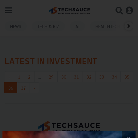
NEWS
TECH & BIZ
AI
HEALTHTECH
LATEST IN INVESTMENT
‹
1
2
...
29
30
31
32
33
34
35
36
37
›