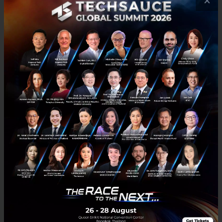
×
E-mail :
contact@techsauce.co
Tel : 02-001-5375
Mobile : 06-4658-9500
Techsauce Media
About Techsauce
Techsauce Services
Privacy Policy
ส่งบทความ
Techsauce Global Summit
Visit Website
Trending Tags
Corporate Innovation
Digital Transformation