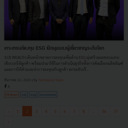
เกาะเทรนด์ลงทุน ESG เปิดมุมมองผู้เชี่ยวชาญระดับโลก
SCB WEALTH เดินหน้าขยายการลงทุนเพิ่มด้าน ESG มุ่งสร้างผลตอบแทน
เชิงบวกให้ลูกค้า พร้อมนำมาใช้ในการดำเนินธุรกิจทั้งการคัดเลือกผลิตภัณฑ์
และการให้คำแนะนำการลงทุนกับลูกค้า ยกระดับเรื...
ธันวาคม 22, 2023
| By
Techsauce Team
8
PR News
scb
esg
investment
‹
1
2
3
4
5
6
7
8
...
36
37
›