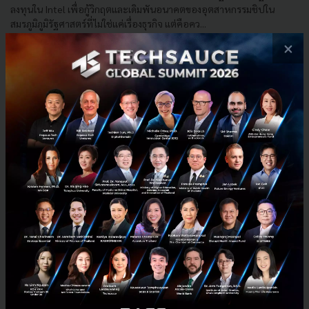
ลงทุนใน Intel เพื่อกู้วิกฤตและเดิมพันอนาคตของอุตสาหกรรมชิปใน
สมรภูมิภูมิรัฐศาสตร์ที่ไม่ใช่แค่เรื่องธุรกิจ แต่คือคว...
×
กันยายน 22, 2025
| By
Techsauce Team
0
Tech & Biz
AI
Intel
Nvidia
SoftBank