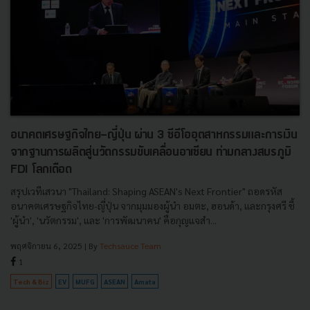
อนาคตเศรษฐกิจไทย-ญี่ปุ่น ผ่าน 3 ซีอีโออุตสาหกรรมและการเงิน
จากฐานการผลิตสู่นวัตกรรมขับเคลื่อนอาเซียน ท่ามกลางสมรภูมิ
FDI โลกเดือด
สรุปเวทีเสวนา "Thailand: Shaping ASEAN's Next Frontier" ถอดรหัส
อนาคตเศรษฐกิจไทย-ญี่ปุ่น จากมุมมองผู้นำ อมตะ, ฮอนด้า, และกรุงศรี ชี้
'ผู้นำ', 'นวัตกรรม', และ 'การพัฒนาคน' คือกุญแจสำ...
พฤศจิกายน 6, 2025
| By
Techsauce Team
1
Tech & Biz
EV
MUFG
ASEAN
Amata