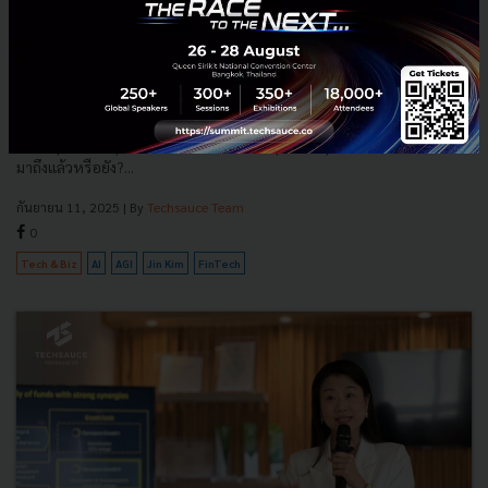
แค่แข่งขันไม่พอ ต้องไวด้วย! เปิดมุมมอง 4 ผู้ก่อตั้งไฟแรงกับ การ
ปั้นสตาร์ทอัพให้รุ่งในยุค AI จากเวที Forbes Under 30
Summit Asia
4 Founders สตาร์ทอัพ AI จากเวที Forbes Under 30 Summit Asia เผย
โมเดลธุรกิจ, กลยุทธ์การแข่งขัน, การระดมทุน และมุมมองที่น่าสนใจว่า AGI
มาถึงแล้วหรือยัง?...
กันยายน 11, 2025
| By
Techsauce Team
0
Tech & Biz
AI
AGI
Jin Kim
FinTech