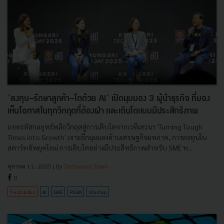
‘ลงทุน-รักษาลูกค้า-โตด้วย AI’ เปิดมุมมอง 3 ผู้นำธุรกิจ ที่มอง
เห็นโอกาสในทุกวิกฤตที่ต้องฝ่า และเติบโตแบบมีประสิทธิภาพ
ถอดรหัสกลยุทธ์พลิกวิกฤตสู่การเติบโตจากเวทีเสวนา 'Turning Tough
Times into Growth' เจาะลึกมุมมองด้านเศรษฐกิจมหภาค, การลงทุนใน
สตาร์ทอัพยุคใหม่ การเติบโตอย่างมีประสิทธิภาพสำหรับ SME ท...
ตุลาคม 11, 2025
| By
Techsauce Team
0
Tech & Biz
AI
SME
PEAK
Startup