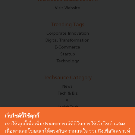
Visit Website
Trending Tags
Corporate Innovation
Digital Transformation
E-Commerce
Startup
Technology
Techsauce Category
News
Tech & Biz
AI
HealthTech
Exec Insight
เว็บไซต์นี้ใช้คุกกี้
Corp Innov
เราใช้คุกกี้เพื่อเพิ่มประสบการณ์ที่ดีในการใช้เว็บไซต์ แสดง
Saucy Thoughts
เนื้อหาและโฆษณาให้ตรงกับความสนใจ รวมถึงเพื่อวิเคราะห์
Based On