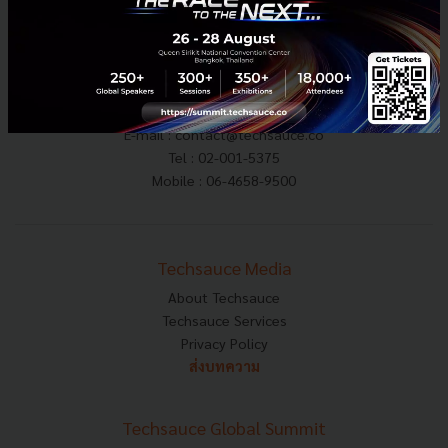
E-mail :
contact@techsauce.co
Tel : 02-001-5375
Mobile : 06-4658-9500
Techsauce Media
About Techsauce
Techsauce Services
Privacy Policy
ส่งบทความ
Techsauce Global Summit