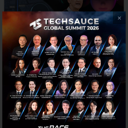
×
สาระจาก WWDC2022 : Apple ลงลึกอุตสาหกรรมยานยนต์
กับบทบาทผู้ผลิต CarOS
การประกาศ The Next Generatio of CarPlay ของ Apple ถือเป็นการ
อัพเกรดซอฟต์แวร์ครั้งสำคัญนอกเหนือจาก OS ในอุปกรณ์เดิมไปสู่อุตสาห
กรรมอื่นๆ ที่แตกต่างออกไป เป็นไปได้หรือไม่ว่าการลงลึกใน...
มิถุนายน 8, 2022
| By
Pimchaya Pamornpol
0
News
Tech & Biz
WWDC
CarOS
IOS16
apple