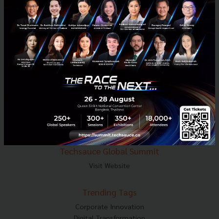
E-mail :
contact@techsauce.co
Tel : 02-001-5375
Mobile : 06-4658-9500
Techsauce Media
About Techsauce
Techsauce Services
Privacy Policy
ส่งบทความ
Techsauce Global Summit
Visit Website
Trending Tags
Corporate Innovation
Digital Transformation