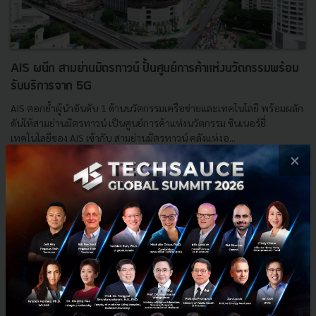
AIS ผนึก สามย่านมิตรทาวน์ ปั้นศูนย์การค้าแห่งนวัตกรรมพร้อม
รับบริการจาก 5G
AIS ตอกย้ำผู้นำอันดับ 1 ด้านนวัตกรรมเครือข่ายและเทคโนโลยี พร้อมผลัก
ดันให้สามย่านมิตรทาวน์ เป็นศูนย์การค้าแห่งนวัตกรรม ซินเนอร์ยี่
เทคโนโลยีของ AIS เข้ากับ สามย่านมิตรทาวน์ คลังแห่งอ...
×
สิงหาคม 6, 2019
| By
Techsauce Team
200
PR News
5G
AIS
Samyan Mitrtown
จุฬาลงกรณ์มหาวิทยาลัย